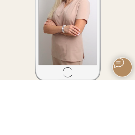
YOUTUBE*:
Канал «Клиника Счастья и Долголетия»